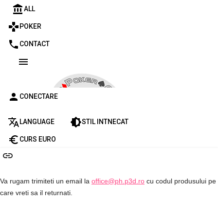
account_balance
ALL
games
POKER
phone
CONTACT
menu
person
CONECTARE
translate
brightness_medium
LANGUAGE
STIL INTNECAT
euro_symbol
CURS EURO
link
Va rugam trimiteti un email la
office@ph.p3d.ro
cu codul produsului pe
care vreti sa il returnati.